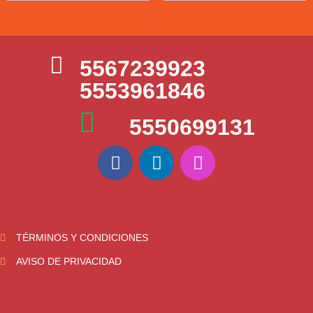
5567239923
5553961846
5550699131
5553961846
TÉRMINOS Y CONDICIONES
AVISO DE PRIVACIDAD