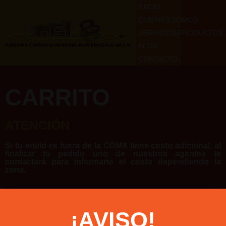
INICIO
QUIÉNES SOMOS
SERVICIOS/PRODUCTOS
BLOG
CONTACTO
CARRITO
ATENCIÓN
Si tu envío es fuera de la CDMX tiene costo adicional, al
finalizar tu pedido uno de nuestros agentes te
contactará para informarte el costo dependiendo la
zona.
¡AVISO!