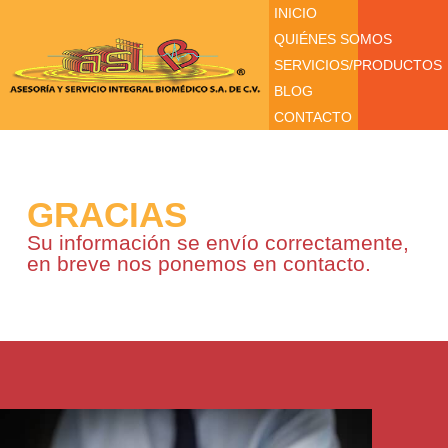
INICIO
QUIÉNES SOMOS
SERVICIOS/PRODUCTOS
BLOG
CONTACTO
GRACIAS
Su información se envío correctamente,
en breve nos ponemos en contacto.