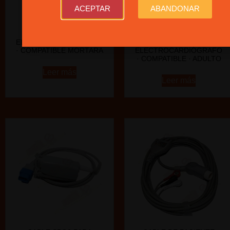
ACEPTAR
ABANDONAR
CABLE ECG PARA
SET DE PERILLAS
ELECTROCARDIÓGRAFO
PRECORDIALES PARA
· COMPATIBLE MORTARA
ELECTROCARDIÓGRAFO
· COMPATIBLE · ADULTO
Leer más
Leer más