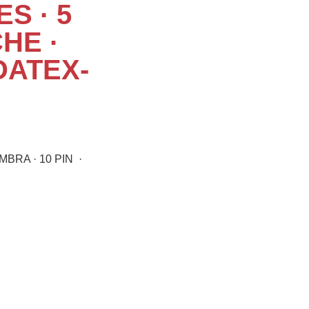
S · 5
HE ·
DATEX-
MBRA · 10 PIN ·