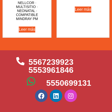
NELLCOR ·
MULTISITIO ·
Leer más
NEONATAL ·
COMPATIBLE
MINDRAY PM
Leer más
5567239923
5553961846
5550699131