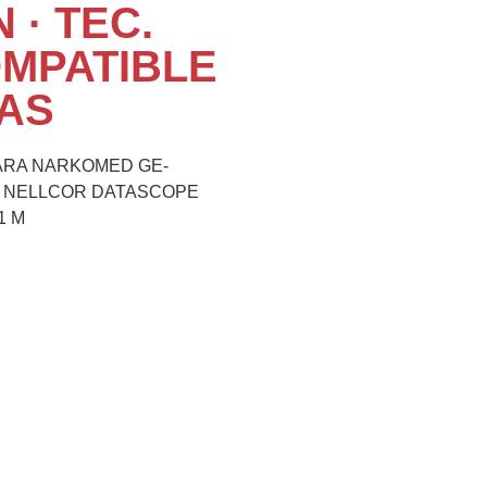
N · TEC.
OMPATIBLE
AS
ARA NARKOMED GE-
R NELLCOR DATASCOPE
1 M