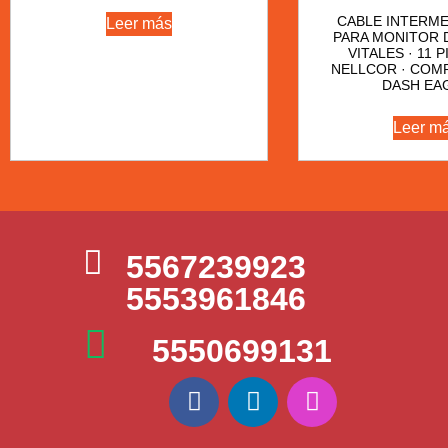
CABLE INTERME
Leer más
PARA MONITOR 
VITALES · 11 P
NELLCOR · COMP
DASH EA
Leer m
5567239923
5553961846
5550699131