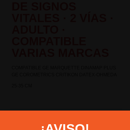
DE SIGNOS
VITALES · 2 VÍAS ·
ADULTO ·
COMPATIBLE
VARIAS MARCAS
COMPATIBLE GE MARQUETTE DINAMAP PLUS
GE COROMETRICS CRITIKON DATEX-OHMEDA
25-35 CM
Regresar
¡AVISO!