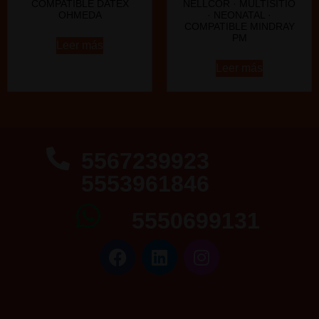
COMPATIBLE DATEX
NELLCOR · MULTISITIO
OHMEDA
· NEONATAL ·
COMPATIBLE MINDRAY
PM
Leer más
Leer más
5567239923
5553961846
5550699131
5553961846