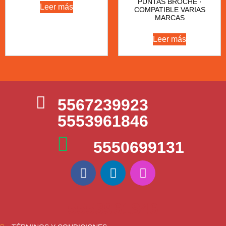
PUNTAS BROCHE ·
Leer más
COMPATIBLE VARIAS
MARCAS
Leer más
5567239923
5553961846
5550699131
5553961846